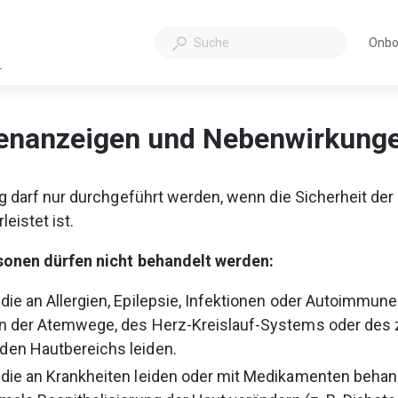
Onbo
Öffn
L
sich
in
eine
enanzeigen und Nebenwirkung
neue
Tab
 darf nur durchgeführt werden, wenn die Sicherheit der
eistet ist.
onen dürfen nicht behandelt werden:
die an Allergien, Epilepsie, Infektionen oder Autoimmun
en der Atemwege, des Herz-Kreislauf-Systems oder des 
den Hautbereichs leiden.
die an Krankheiten leiden oder mit Medikamenten behan