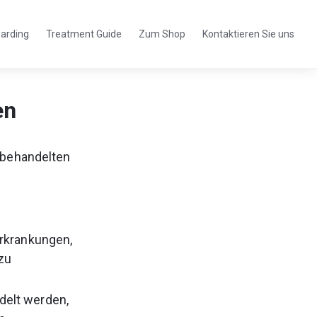
arding
Treatment Guide
Zum Shop
Kontaktieren Sie uns
et
Öffnet
Öffnet
sich
sich
in
in
m
einem
einem
en
n
neuen
neuen
Tab
Tab
 behandelten 
erkrankungen, 
zu 
delt werden, 