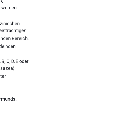
, 
n werden.
zinischen 
einträchtigen.
nden Bereich.
delnden 
, C, D, E oder 
osazea).
ter 
ormunds.