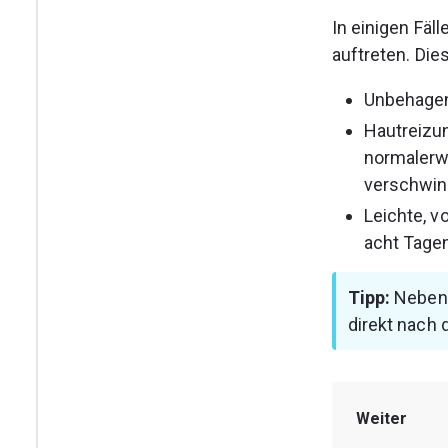
In einigen Fä
auftreten. Di
Unbehagen
Hautreizun
normalerwe
verschwin
Leichte, v
acht Tagen
Tipp:
 Neben
direkt nach 
Weiter