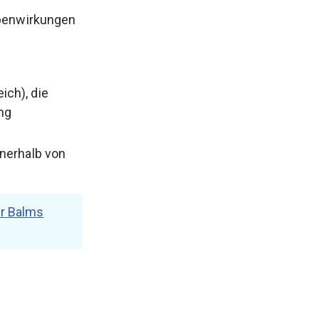
ebenwirkungen 
ch), die 
ng 
nerhalb von 
ir Balms