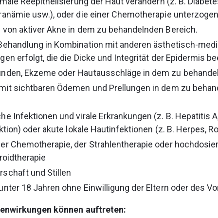
rmale Reepithelisierung der Haut verändern (z. B. Diabetes
ranämie usw.), oder die einer Chemotherapie unterzoge
 von aktiver Akne in dem zu behandelnden Bereich.
Behandlung in Kombination mit anderen ästhetisch-medi
en erfolgt, die die Dicke und Integrität der Epidermis be
nden, Ekzeme oder Hautausschläge in dem zu behandel
mit sichtbaren Ödemen und Prellungen in dem zu behan
e Infektionen und virale Erkrankungen (z. B. Hepatitis A, B
ektion) oder akute lokale Hautinfektionen (z. B. Herpes, R
r Chemotherapie, der Strahlentherapie oder hochdosier
roidtherapie
schaft und Stillen
nter 18 Jahren ohne Einwilligung der Eltern oder des V
enwirkungen können auftreten: