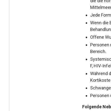
die die no
Mittelmee
Jede Form
Wenn die 
Behandlung
Offene Wu
Personen 
Bereich.
Systemisch
F, HIV-Inf
Während de
Kortikoste
Schwanger
Personen u
Folgende Neb