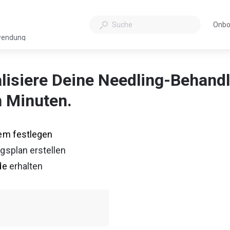
Onbo
Öffn
endung
sich
in
eine
lisiere Deine Needling-Behandl
neue
Tab
 Minuten.
em festlegen
gsplan erstellen
de
 erhalten