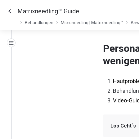
Matrixneedling™ Guide
Behandlungen
Microneedling | Matrixneedling™
Anw
Persona
wenigen
Hautprobl
Behandlun
Video-Gui
Los Geht´s